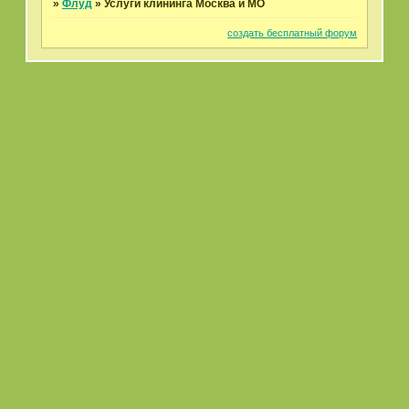
»
Флуд
»
Услуги клининга Москва и МО
создать бесплатный форум