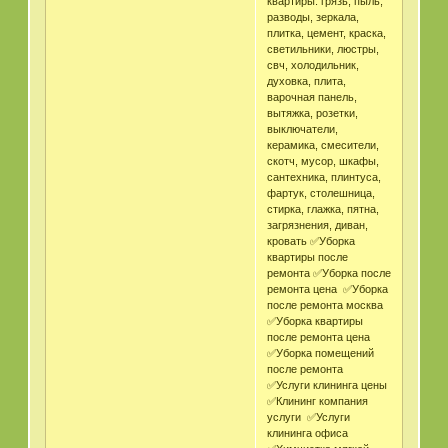
квартиры: грязь, пыль,
разводы, зеркала,
плитка, цемент, краска,
светильники, люстры,
свч, холодильник,
духовка, плита,
варочная панель,
вытяжка, розетки,
выключатели,
керамика, смесители,
скотч, мусор, шкафы,
сантехника, плинтуса,
фартук, столешница,
стирка, глажка, пятна,
загрязнения, диван,
кровать ✅Уборка
квартиры после
ремонта ✅Уборка после
ремонта цена ✅Уборка
после ремонта москва
✅Уборка квартиры
после ремонта цена
✅Уборка помещений
после ремонта
✅Услуги клининга цены
✅Клининг компания
услуги ✅Услуги
клининга офиса