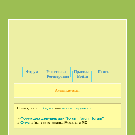
Форум
Участники
Правила
Поиск
Регистрация
Войти
Активные темы
Привет, Гость!
Войдите
или
зарегистрируйтесь
.
»
Форум для девушек или "forum_forum_forum"
»
Флуд
»
Услуги клининга Москва и МО