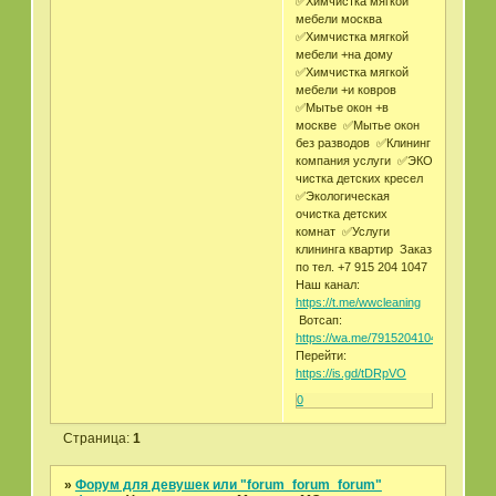
✅Химчистка мягкой
мебели москва
✅Химчистка мягкой
мебели +на дому
✅Химчистка мягкой
мебели +и ковров
✅Мытье окон +в
москве ✅Мытье окон
без разводов ✅Клининг
компания услуги ✅ЭКО
чистка детских кресел
✅Экологическая
очистка детских
комнат ✅Услуги
клининга квартир Заказ
по тел. +7 915 204 1047
Наш канал:
https://t.me/wwcleaning
Вотсап:
https://wa.me/79152041047
Перейти:
https://is.gd/tDRpVO
0
Страница:
1
»
Форум для девушек или "forum_forum_forum"