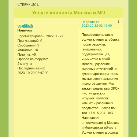
Страница:
1
Услуги клининга Москва и МО
1
Поделиться
gspltfjuik
2023-10-22 02:46:00
Новичок
Профессиональные
Зарегистрирован
: 2022-05-27
услуги клининга: уборка
Приглашений:
0
после ремонта,
Сообщений:
3
генеральная,
Уважение:
+0
поддерживающая,
Позитив:
+0
химчистка мягкой
Провел на форуме:
2 минуты
мебели, удаление
Последний визит:
жировых отложений на
2023-10-22 02:47:00
кухне парогенератором,
мытье окон + альпинист
и многое другое. Мы
также предлагаем ЭКО-
чистку детских
игрушек, колясок,
комнат и различных
предметов. Заказ по
тел. +7 915 204 1047
Наш канал:
t.me/wwcleaning Москва
и Московская область
Услуги клининга офиса,