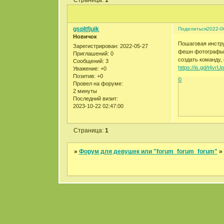
gspltfjuik
Поделиться
2022-0
Новичок
Пошаговая инстру
Зарегистрирован
: 2022-05-27
фешн фотографы и
Приглашений:
0
создать команду,
Сообщений:
3
https://is.gd/t4vrU
Уважение:
+0
Позитив:
+0
0
Провел на форуме:
2 минуты
Последний визит:
2023-10-22 02:47:00
Страница:
1
»
Форум для девушек или "forum_forum_forum"
»