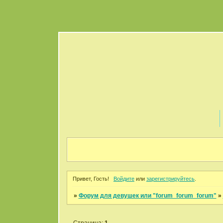
Привет, Гость!
Войдите
или
зарегистрируйтесь
.
»
Форум для девушек или "forum_forum_forum"
»
Страница:
1