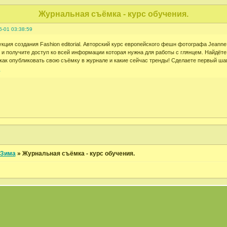
Журнальная съёмка - курс обучения.
6-01 03:38:59
кция создания Fashion editorial. Авторский курс европейского фешн фотографа Jeanne
 получите доступ ко всей информации которая нужна для работы с глянцем. Найдёте с
 как опубликовать свою съёмку в журнале и какие сейчас тренды! Сделаете первый ша
p
Зима
»
Журнальная съёмка - курс обучения.