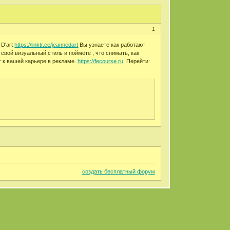
1
 D'art
https://linktr.ee/jeannedart
Вы узнаете как работают
вой визуальный стиль и поймёте , что снимать, как
г к вашей карьере в рекламе.
https://fecourse.ru
Перейти:
создать бесплатный форум