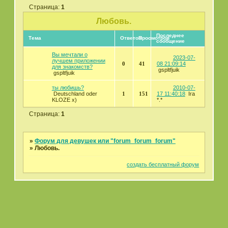
Страница:
1
Любовь.
Последнее
Тема
Ответов
Просмотров
сообщение
Вы мечтали о
2023-07-
лучшем приложении
0
41
08 21:09:14
для знакомств?
gspltfjuik
gspltfjuik
ты любишь?
2010-07-
Deutschland oder
1
151
17 11:40:18
Ira
KLOZE x)
*.*
Страница:
1
»
Форум для девушек или "forum_forum_forum"
»
Любовь.
создать бесплатный форум