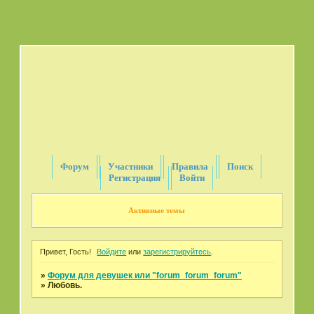
Форум
Участники
Правила
Поиск
Регистрация
Войти
Активные темы
Привет, Гость!
Войдите
или
зарегистрируйтесь
.
»
Форум для девушек или "forum_forum_forum"
»
Любовь.