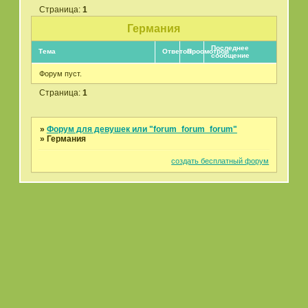
Страница:
1
Германия
Последнее
Тема
Ответов
Просмотров
сообщение
Форум пуст.
Страница:
1
»
Форум для девушек или "forum_forum_forum"
»
Германия
создать бесплатный форум