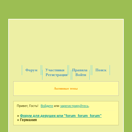
Форум
Участники
Правила
Поиск
Регистрация
Войти
Активные темы
Привет, Гость!
Войдите
или
зарегистрируйтесь
.
»
Форум для девушек или "forum_forum_forum"
»
Германия